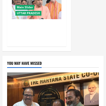
Main Slider
UTTAR PRADESH
लोकतंत्र, दलित और समाज
विरोधी है सपा, इसका विकास से
कोई मतलब नहीं: CM योगी
YOU MAY HAVE MISSED