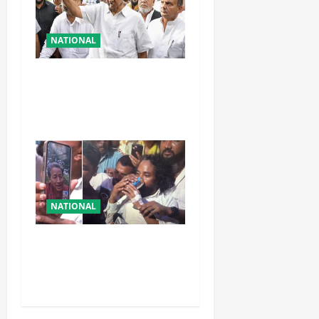
NATIONAL
शरद पवार की पार्टी में बड़ा
फैसला, एक साथ सारे प्रवक्ताओं
को किया आऊट
NATIONAL
रांची आंदोलन में बड़ा मोड़!
वांगचुक की बात मान गए देवेंद्र,
तोड़ा Water Fast