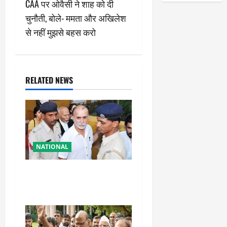
CAA पर ओवैसी ने शाह को दी
t
चुनौती, बोले- ममता और अखिलेश
n
से नहीं मुझसे बहस करो
a
v
RELATED NEWS
i
g
a
NATIONAL
t
तहलका के पूर्व तरुण तेजपाल को
i
बड़ा झटका, रेप केस में दोषी करार
o
n