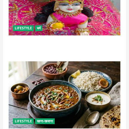
LIFESTYLE
धर्म
सावन में लड्डू गोपाल की ऐसे करें सेवा, छोटी भूल पड़ सकती है
भारी
LIFESTYLE
खाना-खजाना