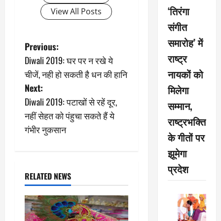
‘तिरंगा
View All Posts
संगीत
समारोह’ में
P
Previous:
राष्ट्र
Diwali 2019: घर पर न रखे ये
o
नायकों को
चीजें, नही हो सकती है धन की हानि
s
Next:
मिलेगा
Diwali 2019: पटाखों से रहें दूर,
सम्मान,
t
नहीं सेहत को पंहुचा सकते हैं ये
राष्ट्रभक्ति
n
गंभीर नुकसान
के गीतों पर
a
झूमेगा
प्रदेश
v
RELATED NEWS
i
g