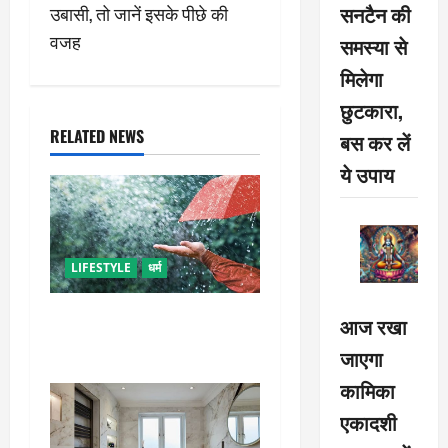
n
सनटैन की
उबासी, तो जानें इसके पीछे की
वजह
समस्या से
a
मिलेगा
v
छुटकारा,
i
RELATED NEWS
बस कर लें
ये उपाय
g
a
t
LIFESTYLE
धर्म
i
गृह कलेश से है न परेशान, तो करें
आज रखा
बारिश के पानी से चमत्कारी उपाय
o
जाएगा
n
कामिका
एकादशी