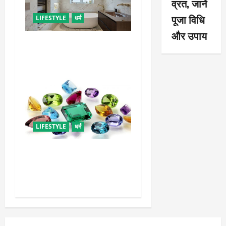
व्रत, जानें
पूजा विधि
LIFESTYLE
धर्म
और उपाय
दुर्भाग्य लाती है घर में रखी ये चीजें,
तुरंत कर दें बाहर
LIFESTYLE
धर्म
राशि अनुसार धारण करें रत्न,
जानें कौनसा रहेगा आपके लिए
भाग्यशाली