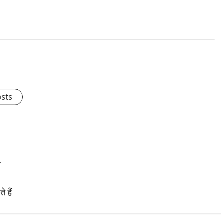
osts
न
 हैं