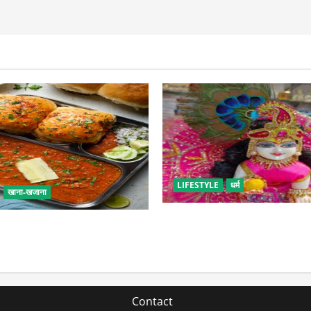
LIFESTYLE
धर्म
खाना-खजाना
सावन में लड्डू गोपाल की ऐसे करें 
एं बच्चों के लिए पाव-भाजी, भूल
पड़ सकती है भारी
 फूड का स्वाद
Contact