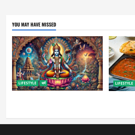
YOU MAY HAVE MISSED
LIFESTYLE
धर्म
LIFESTYLE
कामिका एकादशी कब है ? , जानें व्रत की पूजा-
इस तरह से बना
विधि और महत्व
जाएंगे स्ट्रीट