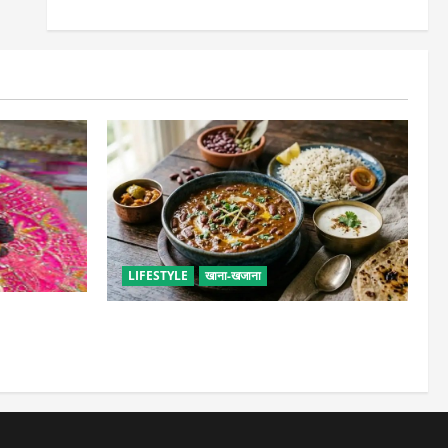
LIFESTYLE
खाना-खजाना
सेवा, छोटी भूल
ढाबा जैसा राजमा घर पर बनाएं, जानिए परफेक्ट
मसाला रेसिपी