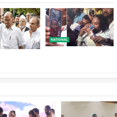
NATIONAL
रांची आंदोलन में बड़ा मोड़! वांगचुक की
टी में बड़ा फैसला, एक
बात मान गए देवेंद्र, तोड़ा Water Fast
्ताओं को किया आऊट