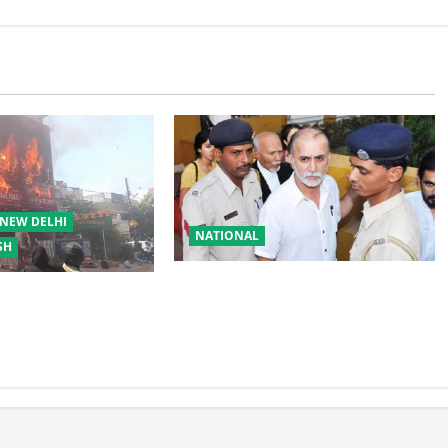
NEW DELHI
NATIONAL
SH
तहलका के पूर्व तरुण तेजपाल को बड़ा
्निकांड पर सुप्रीम
झटका, रेप केस में दोषी करार
उपाध्यक्ष को नोटिस; SIT