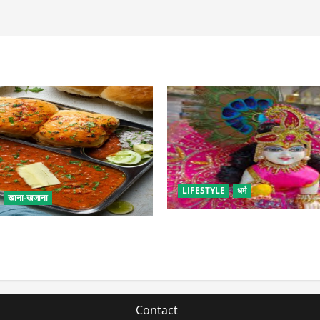
LIFESTYLE
धर्म
खाना-खजाना
सावन में लड्डू गोपाल की ऐसे करें 
एं बच्चों के लिए पाव-भाजी, भूल
पड़ सकती है भारी
 फूड का स्वाद
Contact