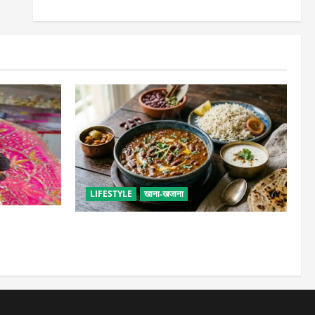
LIFESTYLE
खाना-खजाना
सेवा, छोटी भूल
ढाबा जैसा राजमा घर पर बनाएं, जानिए परफेक्ट
मसाला रेसिपी