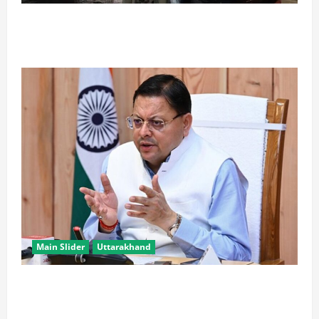
रामबन में बड़ा सड़क हादसा: SSB के काफिले के 3 वाहन
टकराए, तीन जवान घायल
Main Slider
Uttarakhand
खरगे के उत्तराखंड दौरे पर CM धामी का तंज, बोले- चुनाव पास
आते ही याद आने लगते हैं लोग