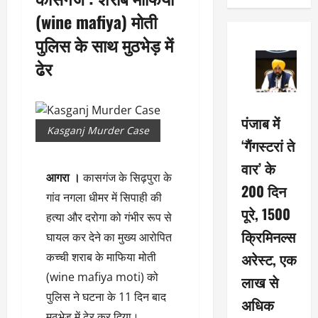
(wine mafiya) मोती
पुलिस के साथ मुठभेड़ में
ढेर
पंजाब में
Kasganj Murder Case
‘गैंगस्टरां ते
वार’ के
आगरा ।
कासगंज के सिढ़पुरा के
200 दिन
गांव नगला धीमर में सिपाही की
पूरे, 1500
हत्या और दरोगा को गंभीर रूप से
क्रिमिनल्स
घायल कर देने का मुख्य आरोपित
अरेस्ट, एक
कच्‍ची शराब के माफिया मोती
(wine mafiya moti) को
लाख से
पुलिस ने घटना के 11 दिन बाद
अधिक
मुठभेड़ में ढेर कर दिया।