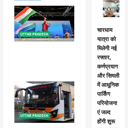
v
i
g
चारधाम
a
UTTAR PRADESH
यात्रा को
t
मिलेगी नई
‘तिरंगा संगीत समारोह’ में राष्ट्र
नायकों को मिलेगा सम्मान,
रफ्तार,
i
राष्ट्रभक्ति के गीतों पर झूमेगा
कर्णप्रयाग
o
प्रदेश
और सिमली
n
में आधुनिक
पार्किंग
परियोजना
एं जल्द
UTTAR PRADESH
होंगी शुरू