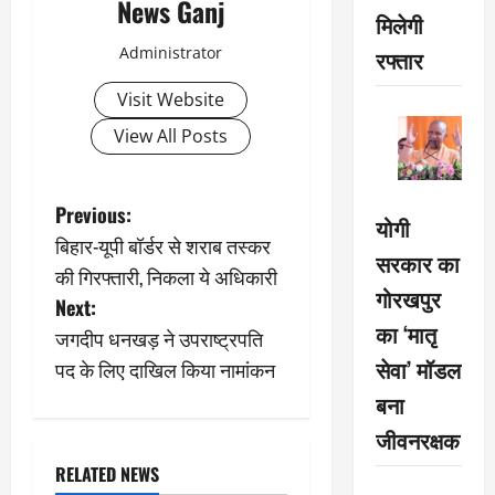
News Ganj
मिलेगी
Administrator
रफ्तार
Visit Website
View All Posts
P
Previous:
योगी
बिहार-यूपी बॉर्डर से शराब तस्कर
o
सरकार का
की गिरफ्तारी, निकला ये अधिकारी
गोरखपुर
s
Next:
का ‘मातृ
जगदीप धनखड़ ने उपराष्ट्रपति
t
सेवा’ मॉडल
पद के लिए दाखिल किया नामांकन
n
बना
जीवनरक्षक
a
RELATED NEWS