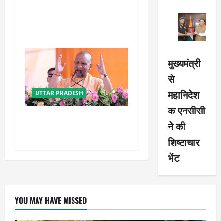
यूपी में परिवहन प्रवर्तन को मिलेगी
नई ताकत, डंपिंग यार्ड निर्माण को
जल्द मिलेगी रफ्तार
मुख्यमंत्री
से
महानिदेश
UTTAR PRADESH
क एनसीसी
योगी सरकार का गोरखपुर का
ने की
‘मातृ सेवा’ मॉडल बना जीवनरक्षक
शिष्टाचार
भेंट
YOU MAY HAVE MISSED