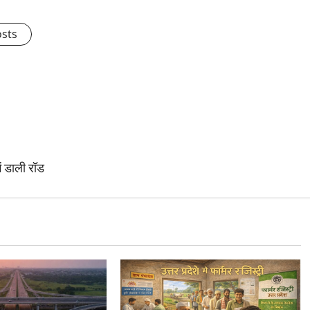
osts
ें डाली रॉड