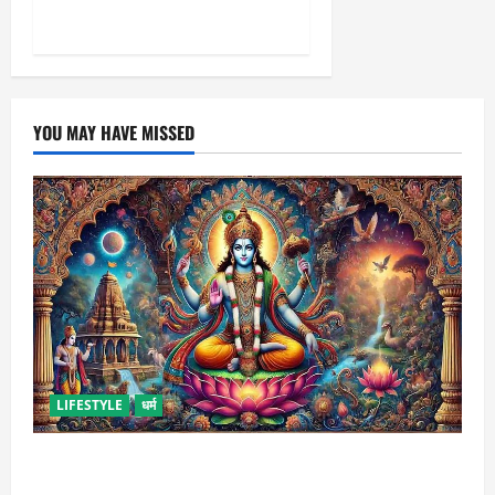
‘मातृ सेवा’ मॉडल बना जीवनरक्षक
YOU MAY HAVE MISSED
LIFESTYLE
धर्म
कामिका एकादशी कब है ? , जानें व्रत की पूजा-विधि और महत्व