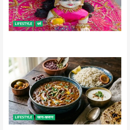
LIFESTYLE
धर्म
सावन में लड्डू गोपाल की ऐसे करें सेवा, छोटी भूल पड़ सकती है
भारी
LIFESTYLE
खाना-खजाना