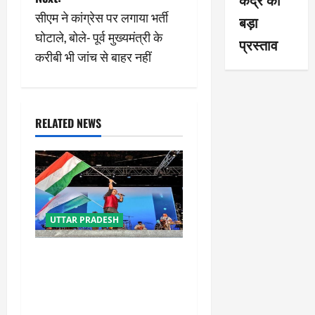
t
सीएम ने कांग्रेस पर लगाया भर्ती
बड़ा
n
घोटाले, बोले- पूर्व मुख्यमंत्री के
प्रस्ताव
करीबी भी जांच से बाहर नहीं
a
v
i
RELATED NEWS
g
a
t
UTTAR PRADESH
i
‘तिरंगा संगीत समारोह’ में राष्ट्र
o
नायकों को मिलेगा सम्मान,
राष्ट्रभक्ति के गीतों पर झूमेगा
n
प्रदेश