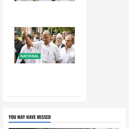
तहलका के पूर्व तरुण तेजपाल को
बड़ा झटका, रेप केस में दोषी करार
NATIONAL
शरद पवार की पार्टी में बड़ा
फैसला, एक साथ सारे प्रवक्ताओं
को किया आऊट
YOU MAY HAVE MISSED