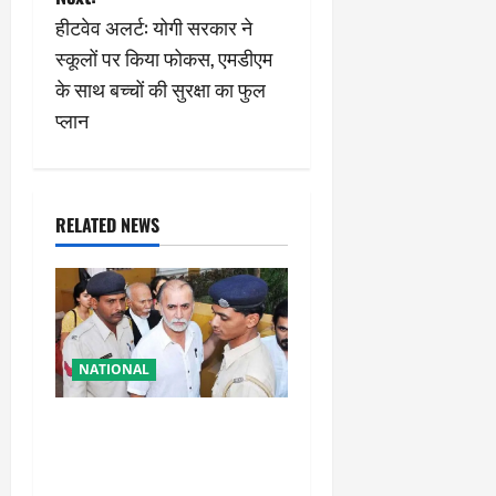
n
हीटवेव अलर्ट: योगी सरकार ने
स्कूलों पर किया फोकस, एमडीएम
a
के साथ बच्चों की सुरक्षा का फुल
v
प्लान
i
g
RELATED NEWS
a
t
i
NATIONAL
o
तहलका के पूर्व तरुण तेजपाल को
n
बड़ा झटका, रेप केस में दोषी करार