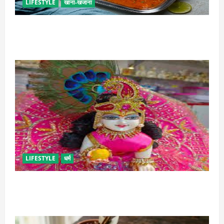
LIFESTYLE
खाना-खजाना
इस तरह से बनाएं बच्चों के लिए पाव-भाजी, भूल जाएंगे स्ट्रीट
फूड का स्वाद
LIFESTYLE
धर्म
सावन में लड्डू गोपाल की ऐसे करें सेवा, छोटी भूल पड़ सकती है
भारी