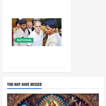
समूह पर फायरिंग, दंपति व 12
वर्षीय बेटी को लगी गाेली
NATIONAL
तहलका के पूर्व तरुण तेजपाल को
बड़ा झटका, रेप केस में दोषी करार
YOU MAY HAVE MISSED