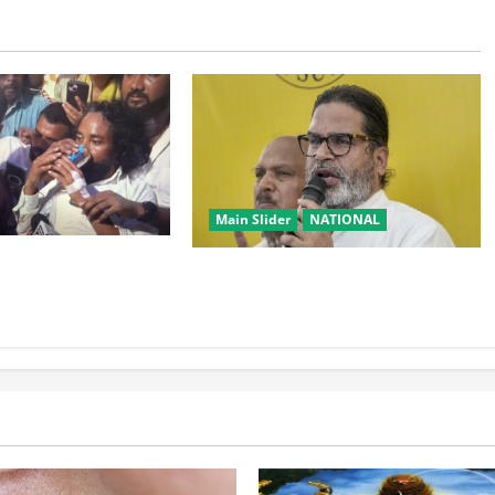
Main Slider
NATIONAL
बड़ा मोड़! वांगचुक की
सम्राट चौधरी का मुख्यमंत्री होना मेरी
्र, तोड़ा Water Fast
जीत का कारण: प्रशांत किशोर