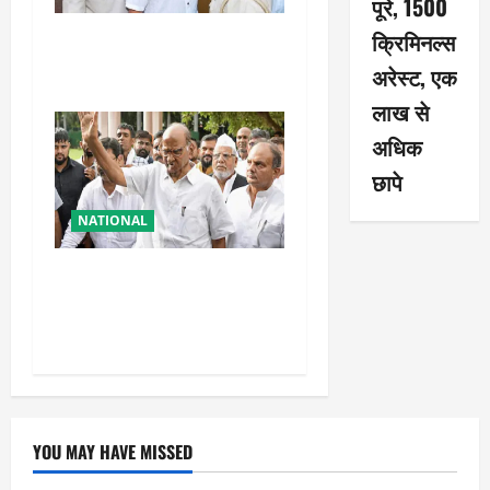
पूरे, 1500
क्रिमिनल्स
तहलका के पूर्व तरुण तेजपाल को
बड़ा झटका, रेप केस में दोषी करार
अरेस्ट, एक
लाख से
अधिक
छापे
NATIONAL
शरद पवार की पार्टी में बड़ा
फैसला, एक साथ सारे प्रवक्ताओं
को किया आऊट
YOU MAY HAVE MISSED