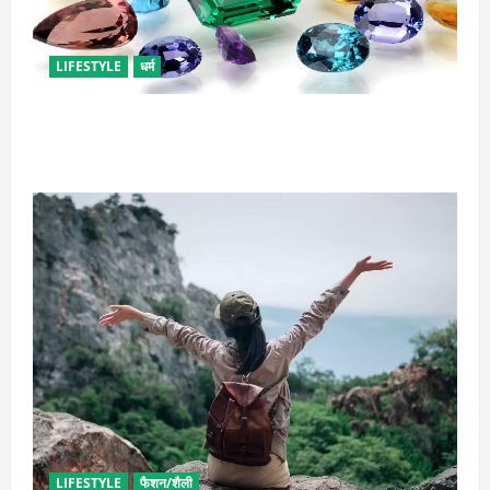
LIFESTYLE
धर्म
राशि अनुसार धारण करें रत्न, जानें कौनसा रहेगा आपके लिए
भाग्यशाली
LIFESTYLE
फैशन/शैली