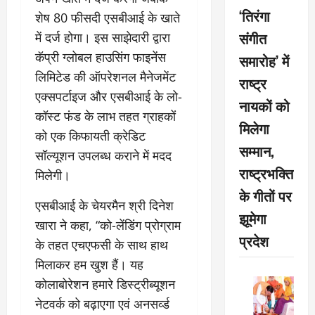
‘तिरंगा
शेष 80 फीसदी एसबीआई के खाते
संगीत
में दर्ज होगा। इस साझेदारी द्वारा
कॅप्री ग्लोबल हाउसिंग फाइनेंस
समारोह’ में
लिमिटेड की ऑपरेशनल मैनेजमेंट
राष्ट्र
एक्सपर्टाइज और एसबीआई के लो-
नायकों को
कॉस्ट फंड के लाभ तहत ग्राहकों
मिलेगा
को एक किफायती क्रेडिट
सम्मान,
सॉल्यूशन उपलब्ध कराने में मदद
राष्ट्रभक्ति
मिलेगी।
के गीतों पर
एसबीआई के चेयरमैन श्री दिनेश
झूमेगा
खारा ने कहा, “को-लेंडिंग प्रोग्राम
प्रदेश
के तहत एचएफसी के साथ हाथ
मिलाकर हम खुश हैं। यह
कोलाबोरेशन हमारे डिस्ट्रीब्यूशन
नेटवर्क को बढ़ाएगा एवं अनसर्व्ड