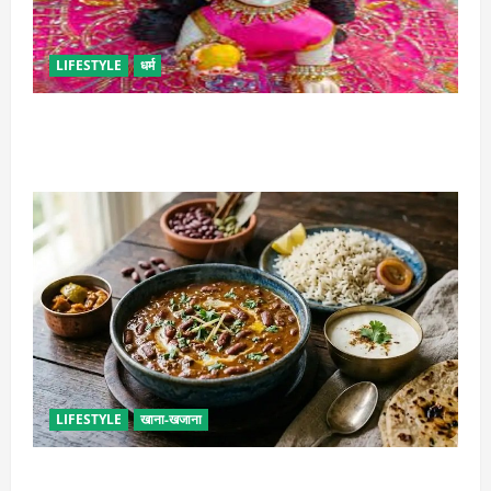
LIFESTYLE
धर्म
सावन में लड्डू गोपाल की ऐसे करें सेवा, छोटी भूल पड़ सकती है
भारी
LIFESTYLE
खाना-खजाना
ढाबा जैसा राजमा घर पर बनाएं, जानिए परफेक्ट मसाला रेसिपी