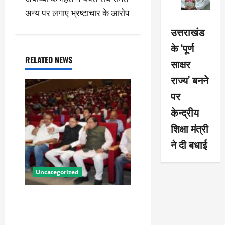
t
अन्य पर लगाए भ्रष्टाचार के आरोप
n
उत्तराखंड
a
के ‘पूर्ण
RELATED NEWS
साक्षर
v
राज्य’ बनने
i
पर
g
केन्द्रीय
शिक्षा मंत्री
a
ने दी बधाई
t
i
Uncategorized
o
पीएम किसान सम्मान निधि की
23वीं किस्त से उत्तराखंड के 8
n
लाख से अधिक किसानों को मिला