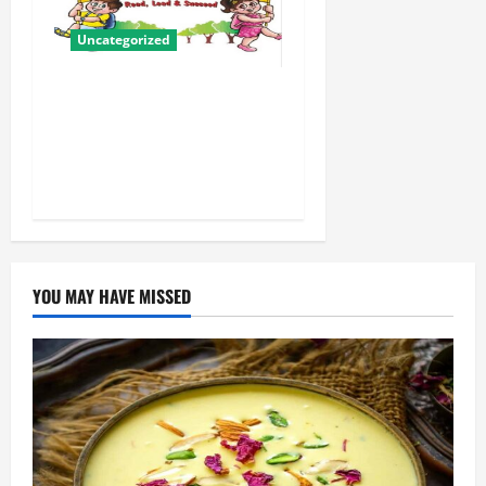
Uncategorized
बालवाटिका को सक्षम, संवेदनशील
और सृजनशील नागरिक गढ़ने की
पहली प्रयोगशाला बना रही योगी
सरकार
YOU MAY HAVE MISSED