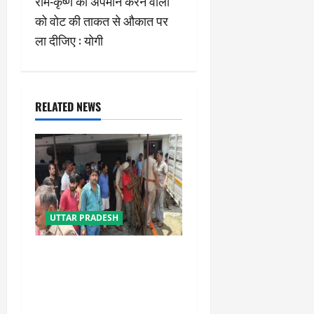
राम-कृष्ण का अपमान करने वालों
n
को वोट की ताकत से औकात पर
ला दीजिए : योगी
a
v
i
RELATED NEWS
g
a
t
UTTAR PRADESH
i
o
प्रयागराज में सेप्टिक टैंक बना
मौत का जाल, जहरीली गैस से दो
n
मजदूरों की दर्दनाक मौत