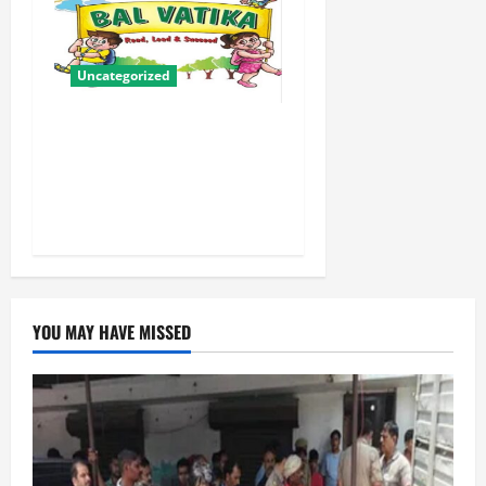
Uncategorized
बालवाटिका को सक्षम, संवेदनशील
और सृजनशील नागरिक गढ़ने की
पहली प्रयोगशाला बना रही योगी
सरकार
YOU MAY HAVE MISSED