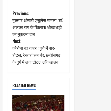
P
Previous:
मुख्तार अंसारी एम्बुलेंस मामला: डॉ.
o
अलका राय के खिलाफ धोखाधड़ी
s
का मुकदमा दर्ज
Next:
t
कोरोना का कहर : पुणे में बार-
n
होटल, रेस्तरां सब बंद, छत्तीसगढ़
के दुर्ग में लगा टोटल लॉकडाउन
a
v
i
RELATED NEWS
g
a