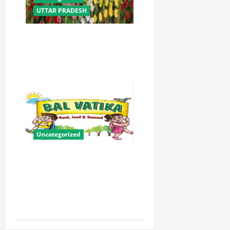
UTTAR PRADESH
योगी सरकार में ओबीसी परिवारों
के लिए संबल बनी सामूहिक विवाह
योजना
Uncategorized
बालवाटिका को सक्षम, संवेदनशील
और सृजनशील नागरिक गढ़ने की
पहली प्रयोगशाला बना रही योगी
सरकार