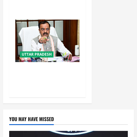
होने कड़ी सुरक्षा में झांसी जेल से
निकला अली
UTTAR PRADESH
नफरत फैलाने की राजनीति लेकर
प्रयागराज आ रहे राहुल गांधी :
केशव प्रसाद मौर्य
YOU MAY HAVE MISSED