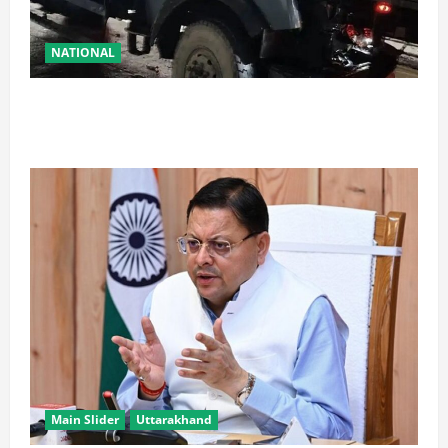
NATIONAL
रामबन में बड़ा सड़क हादसा: SSB के काफिले के 3 वाहन
टकराए, तीन जवान घायल
Main Slider
Uttarakhand