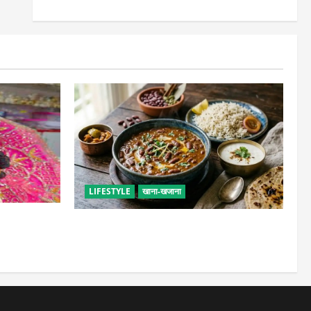
LIFESTYLE
खाना-खजाना
सेवा, छोटी भूल
ढाबा जैसा राजमा घर पर बनाएं, जानिए परफेक्ट
मसाला रेसिपी