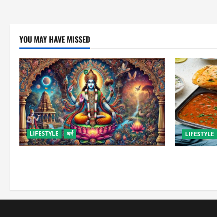
YOU MAY HAVE MISSED
LIFESTYLE
धर्म
LIFESTYLE
कामिका एकादशी कब है ? , जानें व्रत की पूजा-
इस तरह से बना
विधि और महत्व
जाएंगे स्ट्रीट