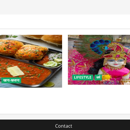
LIFESTYLE
धर्म
खाना-खजाना
सावन में लड्डू गोपाल की ऐसे करें 
एं बच्चों के लिए पाव-भाजी, भूल
पड़ सकती है भारी
 फूड का स्वाद
Contact