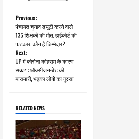
P
Previous:
पंचायत चुनाव ड्यूटी करने वाले
o
135 शिक्षकों की मौत, हाईकोर्ट की
s
फटकार, कौन है जिम्मेदार?
Next:
t
UP में कोरोना कोहराम के कारण
n
संकट : ऑक्सीजन-बेड की
मारामारी, भड़का लोगों का गुस्सा
a
v
i
RELATED NEWS
g
a