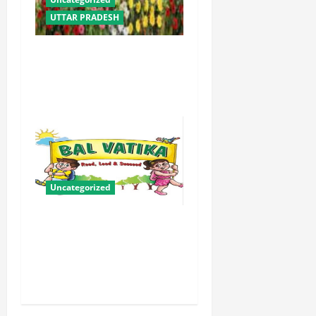
UTTAR PRADESH
योगी सरकार में ओबीसी परिवारों
के लिए संबल बनी सामूहिक विवाह
योजना
Uncategorized
बालवाटिका को सक्षम, संवेदनशील
और सृजनशील नागरिक गढ़ने की
पहली प्रयोगशाला बना रही योगी
सरकार