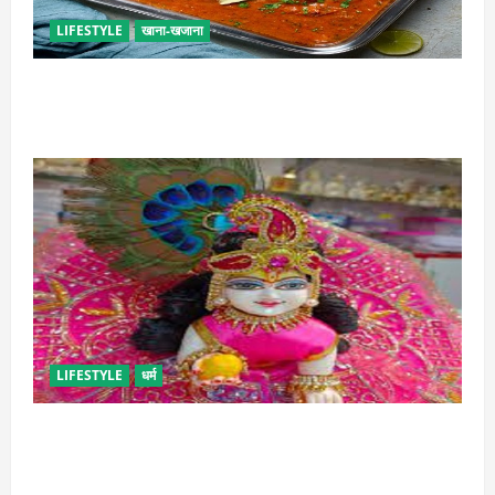
LIFESTYLE
खाना-खजाना
इस तरह से बनाएं बच्चों के लिए पाव-भाजी, भूल जाएंगे स्ट्रीट
फूड का स्वाद
LIFESTYLE
धर्म
सावन में लड्डू गोपाल की ऐसे करें सेवा, छोटी भूल पड़ सकती है
भारी