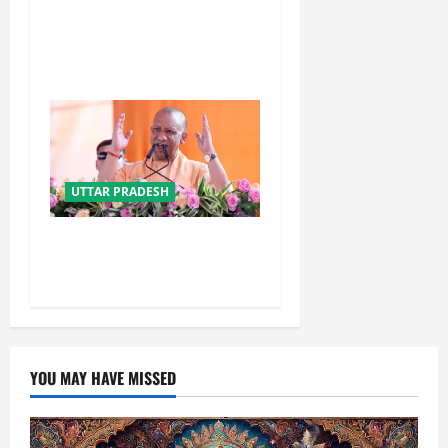
यूपी में परिवहन प्रवर्तन को मिलेगी
नई ताकत, डंपिंग यार्ड निर्माण को
जल्द मिलेगी रफ्तार
UTTAR PRADESH
योगी सरकार का गोरखपुर का
‘मातृ सेवा’ मॉडल बना जीवनरक्षक
YOU MAY HAVE MISSED