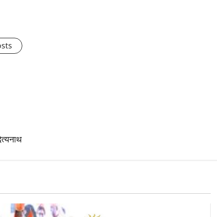
osts
दित्यनाथ