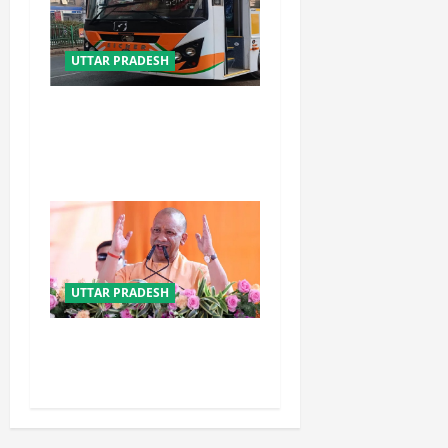
UTTAR PRADESH
यूपी में परिवहन प्रवर्तन को मिलेगी
नई ताकत, डंपिंग यार्ड निर्माण को
जल्द मिलेगी रफ्तार
UTTAR PRADESH
योगी सरकार का गोरखपुर का
‘मातृ सेवा’ मॉडल बना जीवनरक्षक