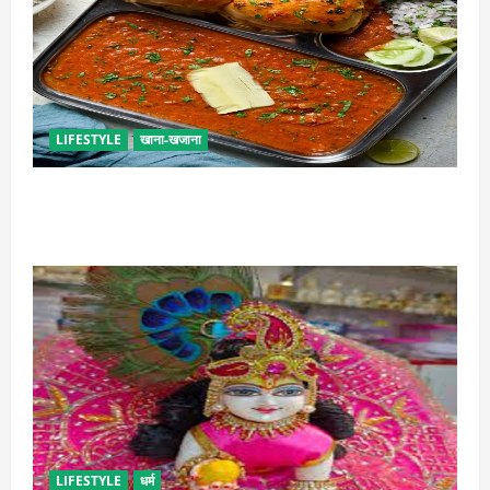
LIFESTYLE
खाना-खजाना
इस तरह से बनाएं बच्चों के लिए पाव-भाजी, भूल जाएंगे स्ट्रीट
फूड का स्वाद
LIFESTYLE
धर्म