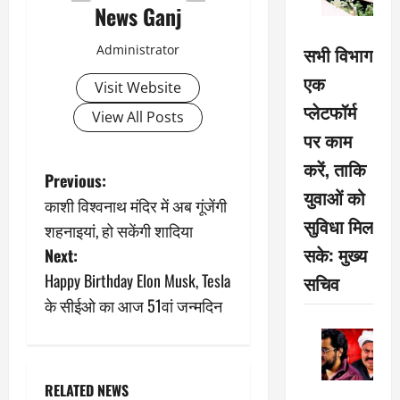
News Ganj
Administrator
सभी विभाग
एक
Visit Website
प्लेटफॉर्म
View All Posts
पर काम
करें, ताकि
P
Previous:
युवाओं को
काशी विश्वनाथ मंदिर में अब गूंजेंगी
o
सुविधा मिल
शहनाइयां, हो सकेंगी शादिया
s
सके: मुख्य
Next:
Happy Birthday Elon Musk, Tesla
सचिव
t
के सीईओ का आज 51वां जन्मदिन
n
a
RELATED NEWS