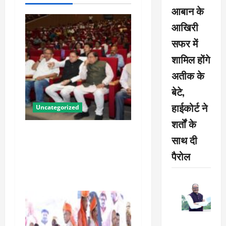
v
आबान के
i
आखिरी
सफर में
g
शामिल होंगे
a
अतीक के
t
बेटे,
हाईकोर्ट ने
i
Uncategorized
शर्तों के
o
पीएम किसान सम्मान निधि की
साथ दी
23वीं किस्त से उत्तराखंड के 8
n
पैरोल
लाख से अधिक किसानों को मिला
लाभ : धामी