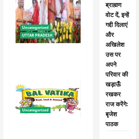
ब्राह्मण
वोट दें, इन्हें
गद्दी दिलाएं
Uncategorized
और
UTTAR PRADESH
अखिलेश
योगी सरकार में ओबीसी परिवारों
उस पर
के लिए संबल बनी सामूहिक विवाह
अपने
योजना
परिवार की
खड़ाऊँ
रखकर
राज करेंगे:
Uncategorized
बृजेश
पाठक
बालवाटिका को सक्षम, संवेदनशील
और सृजनशील नागरिक गढ़ने की