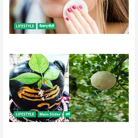
LIFESTYLE
फैशन/शैली
इन उपायों से हटाएं मेकअप, स्किन को नहीं होगा नुकसान
LIFESTYLE
Main Slider
धर्म
सावन में करें बेल पत्र के ये अचूक उपाय, जीवन में होगा सुख-