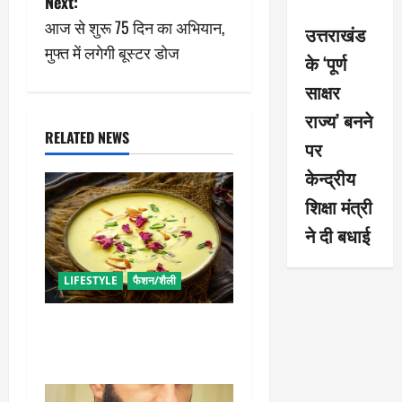
s
Next:
आज से शुरू 75 दिन का अभियान,
उत्तराखंड
t
मुफ्त में लगेगी बूस्टर डोज
के ‘पूर्ण
n
साक्षर
a
राज्य’ बनने
RELATED NEWS
पर
v
केन्द्रीय
i
शिक्षा मंत्री
g
ने दी बधाई
a
LIFESTYLE
फैशन/शैली
t
व्रत में बनाएं प्रोटीन से भरपूर
i
पनीर की खीर, खाने में भी टेस्टी
o