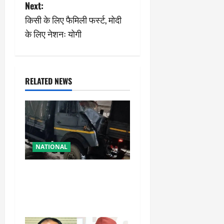
s
Next:
किसी के लिए फैमिली फर्स्ट, मोदी
t
के लिए नेशनः योगी
n
a
RELATED NEWS
v
i
g
NATIONAL
a
t
रामबन में बड़ा सड़क हादसा: SSB
के काफिले के 3 वाहन टकराए,
i
तीन जवान घायल
o