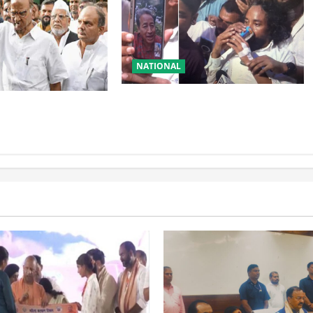
NATIONAL
रांची आंदोलन में बड़ा मोड़! वांगचुक की
टी में बड़ा फैसला, एक
बात मान गए देवेंद्र, तोड़ा Water Fast
्ताओं को किया आऊट