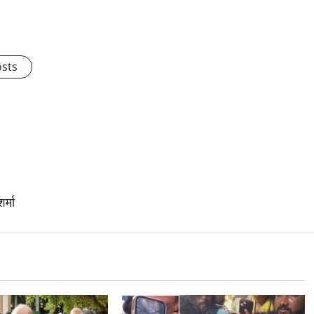
osts
र्मा