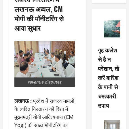
लखनऊ अव्वल, CM
योगी की मॉनीटरिंग से
आया सुधार
गृह कलेश
से है न
परेशान, तो
करें बारिश
revenue disputes
के पानी से
चमत्कारी
लखनऊ :
प्रदेश में राजस्व मामलों
उपाय
के त्वरित निस्तारण की दिशा में
मुख्यमंत्री योगी आदित्यनाथ (CM
Yogi) की सख्त मॉनीटरिंग का