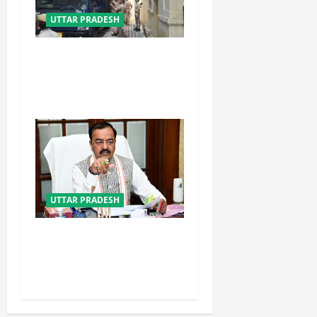
UTTAR PRADESH
भाई अबान के जनाजे में शामिल
होने कड़ी सुरक्षा में झांसी जेल से
निकला अली
UTTAR PRADESH
नफरत फैलाने की राजनीति लेकर
प्रयागराज आ रहे राहुल गांधी :
केशव प्रसाद मौर्य