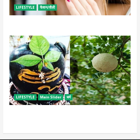
LIFESTYLE
फैशन/शैली
इन उपायों से हटाएं मेकअप, स्किन को नहीं होगा नुकसान
LIFESTYLE
Main Slider
धर्म
सावन में करें बेल पत्र के ये अचूक उपाय, जीवन में होगा सुख-
समृद्धि का आगमन