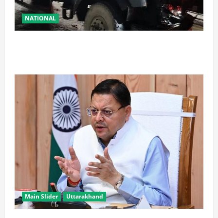
NATIONAL
रामबन में बड़ा सड़क हादसा: SSB के काफिले के 3 वाहन
टकराए, तीन जवान घायल
Main Slider
Uttarakhand