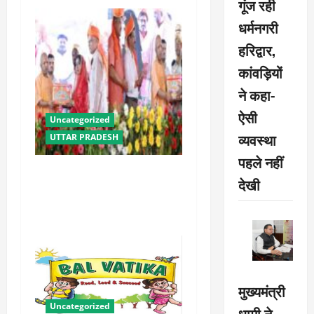
गूंज रही
धर्मनगरी
हरिद्वार,
कांवड़ियों
ने कहा-
ऐसी
Uncategorized
व्यवस्था
UTTAR PRADESH
पहले नहीं
योगी सरकार में ओबीसी परिवारों
देखी
के लिए संबल बनी सामूहिक विवाह
योजना
मुख्यमंत्री
Uncategorized
धामी ने