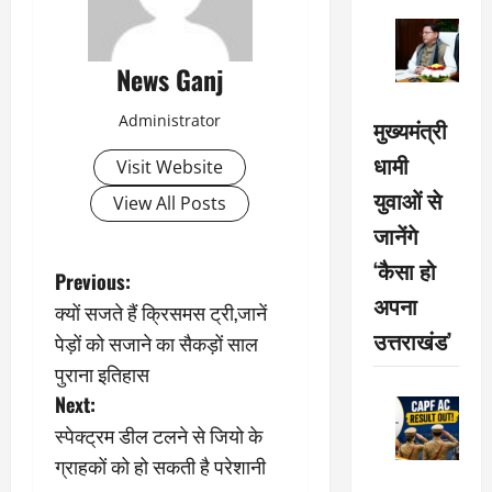
News Ganj
Administrator
मुख्यमंत्री
धामी
Visit Website
युवाओं से
View All Posts
जानेंगे
‘कैसा हो
P
Previous:
अपना
क्यों सजते हैं क्रिसमस ट्री,जानें
o
उत्तराखंड’
पेड़ों को सजाने का सैकड़ों साल
s
पुराना इतिहास
Next:
t
स्पेक्ट्रम डील टलने से जियो के
n
ग्राहकों को हो सकती है परेशानी