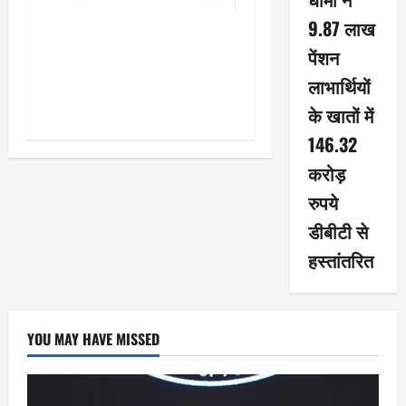
9.87 लाख
बालवाटिका को सक्षम, संवेदनशील
पेंशन
और सृजनशील नागरिक गढ़ने की
पहली प्रयोगशाला बना रही योगी
लाभार्थियों
सरकार
के खातों में
146.32
करोड़
रुपये
डीबीटी से
हस्तांतरित
YOU MAY HAVE MISSED