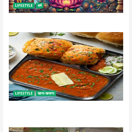
LIFESTYLE
धर्म
कामिका एकादशी कब है ? , जानें व्रत की पूजा-विधि और महत्व
LIFESTYLE
खाना-खजाना
इस तरह से बनाएं बच्चों के लिए पाव-भाजी, भूल जाएंगे स्ट्रीट
फूड का स्वाद