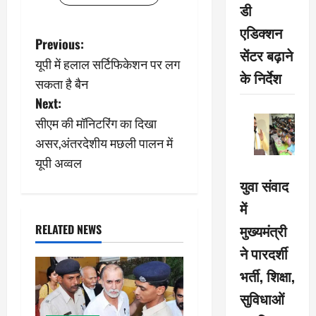
डी
एडिक्शन
P
Previous:
सेंटर बढ़ाने
यूपी में हलाल सर्टिफिकेशन पर लग
o
के निर्देश
सकता है बैन
s
Next:
सीएम की मॉनिटरिंग का दिखा
t
असर,अंतरदेशीय मछली पालन में
n
यूपी अव्वल
युवा संवाद
a
में
v
मुख्यमंत्री
RELATED NEWS
i
ने पारदर्शी
भर्ती, शिक्षा,
g
सुविधाओं
a