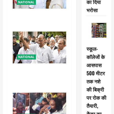
का दिया
NATIONAL
t
भरोसा
तहलका के पूर्व तरुण तेजपाल को
i
बड़ा झटका, रेप केस में दोषी करार
o
n
स्कूल-
कॉलेजों के
NATIONAL
आसपास
शरद पवार की पार्टी में बड़ा
500 मीटर
फैसला, एक साथ सारे प्रवक्ताओं
तक नशे
को किया आऊट
की बिक्री
पर रोक की
तैयारी,
केंद्र का