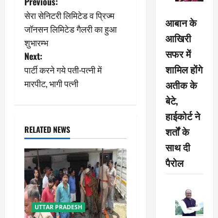
P
Previous:
सेरा सेनिटरी लिमिटेड व प्रिज्म
o
आबान के
जॉनसन लिमिटेड गैलरी का हुआ
आखिरी
s
शुभारम्भ
सफर में
Next:
t
शामिल होंगे
पार्टी करने गये पती-पत्नी में
n
मारपीट, भागी पत्नी
अतीक के
बेटे,
a
हाईकोर्ट ने
v
RELATED NEWS
शर्तों के
i
साथ दी
पैरोल
g
a
t
UTTAR PRADESH