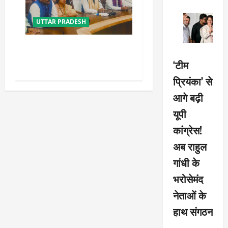
UTTAR PRADESH
विपक्ष के पास भाजपा को सत्ता से
हटाने की ताकत नहीं: केशव मौर्य
‘टीम
प्रियंका’ से
आगे बढ़ी
यूपी
कांग्रेस!
अब राहुल
गांधी के
भरोसेमंद
नेताओं के
हाथ संगठन