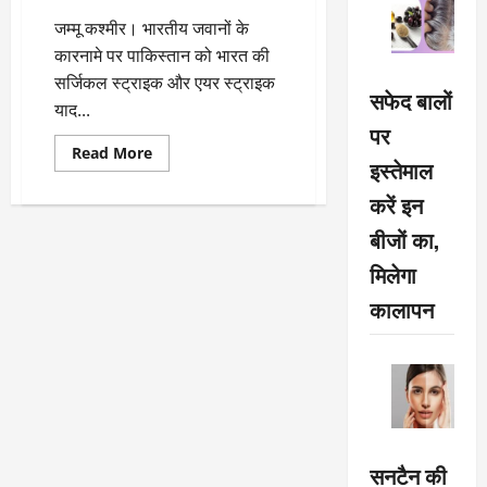
का
पढ़ें
जम्मू कश्मीर। भारतीय जवानों के
अब
तक
कारनामे पर पाकिस्तान को भारत की
पूरा
अपडेट
सर्जिकल स्ट्राइक और एयर स्ट्राइक
सफेद बालों
याद...
पर
Read
Read More
इस्तेमाल
more
about
भारतीय
करें इन
जवानों
के
बीजों का,
जवाब
से
मिलेगा
पाक
को
कालापन
आई
सर्जिकल
और
एयर
स्ट्राइक
की
याद
सनटैन की