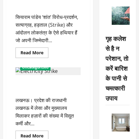
हड़ताल का मनोविज्ञान समझने की
जरूरत
सियाराम पांडेय ‘शांत’ विरोध-प्रदर्शन,
सत्याग्रह, हड़ताल (Strike) और
आंदोलन लोकतंत्र के ऐसे हथियार हैं
गृह कलेश
जो अपनी जिम्मेदारी...
से है न
Read
Read More
परेशान, तो
more
about
हड़ताल
करें बारिश
Uncategorized
का
मनोविज्ञान
के पानी से
समझने
हड़तालियों को नहीं मिल रहा विद्युत
की
चमत्कारी
जरूरत
कर्मियों का समर्थन
उपाय
लखनऊ। प्रदेश की राजधानी
लखनऊ में लेसा और मुख्यालय
मिलाकर हज़ारों की संख्या में विद्युत
कर्मी और...
Read
Read More