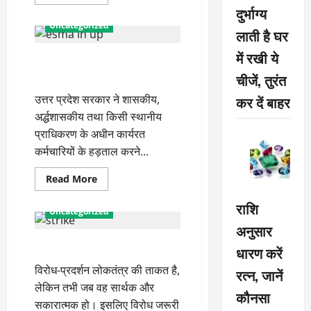
more
दुर्भाग्य
about
हड़तालियों
Uncategorized
को
लाती है घर
नहीं
मिल
में रखी ये
कर्मचारियों की हड़ताल पर पाबंदी छह
रहा
विद्युत
माह और बढ़ी
चीजें, तुरंत
कर्मियों
का
उत्तर प्रदेश सरकार ने शासकीय,
कर दें बाहर
समर्थन
अर्द्धशासकीय तथा किसी स्थानीय
प्राधिकरण के अधीन कार्यरत
कर्मचारियों के हड़ताल करने...
Read
Read More
more
about
राशि
कर्मचारियों
Uncategorized
की
अनुसार
हड़ताल
पर
हड़ताल से बेहाल होता है देश
पाबंदी
धारण करें
छह
माह
विरोध-प्रदर्शन लोकतंत्र की ताकत है,
रत्न, जानें
और
बढ़ी
लेकिन तभी जब वह सार्थक और
कौनसा
सकारात्मक हो। इसलिए विरोध जरूरी