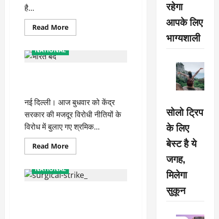
रहेगा
है...
आपके लिए
Read
Read More
more
भाग्यशाली
about
हड़ताल
NATIONAL
से
बेहाल
होता
Live Bharat Bandh: भारत बंद होने
है
देश
के असर का पढ़ें अब तक पूरा अपडेट
नई दिल्ली। आज बुधवार को केंद्र
सोलो ट्रिप
सरकार की मजदूर विरोधी नीतियों के
के लिए
विरोध में बुलाए गए श्रमिक...
बेस्ट है ये
Read
Read More
more
जगह,
about
Live
NATIONAL
मिलेगा
Bharat
Bandh:
भारत
सुकून
भारतीय जवानों के जवाब से पाक को
बंद
होने
आई सर्जिकल और एयर स्ट्राइक की
के
असर
याद