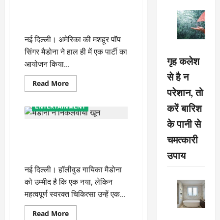
ब्वॉयफ्रेंड के साथ मैडोना ने किया
जमकर डांस, वीडियो वायरल
नई दिल्ली। अमेरिका की मशहूर पॉप
सिंगर मैडोना ने हाल ही में एक पार्टी का
गृह कलेश
आयोजन किया...
से है न
Read
Read More
परेशान, तो
more
about
ब्वॉयफ्रेंड
करें बारिश
ENTERTAINMENT
के
साथ
के पानी से
मैडोना
यूरिन पीने वाली इस मशहूर गायिका
ने
चमत्कारी
किया
मैडोना ने निकलवाया खून , देखें
जमकर
डांस,
उपाय
VIDEO
वीडियो
वायरल
नई दिल्ली। हॉलीवुड गायिका मैडोना
को उम्मीद है कि एक नया, लेकिन
महत्वपूर्ण स्वरक्त चिकित्सा उन्हें एक...
Read
Read More
more