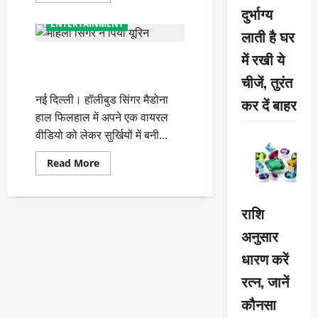
about
दुर्भाग्य
यूरिन
ENTERTAINMENT
पीने
लाती है घर
वाली
इस
में रखी ये
आइस बाथ के बाद महिला सिंगर ने
मशहूर
गायिका
पिया यूरिन, वीडियो वायरल
चीजें, तुरंत
मैडोना
ने
नई दिल्ली। हॉलीबुड सिंगर मैडोना
निकलवाया
कर दें बाहर
खून
हाल फिलहाल में अपने एक वायरल
,
देखें
वीडियो को लेकर सुर्खियों में बनी...
VIDEO
Read
Read More
more
about
आइस
बाथ
राशि
के
बाद
अनुसार
महिला
सिंगर
ने
धारण करें
पिया
यूरिन,
रत्न, जानें
वीडियो
वायरल
कौनसा