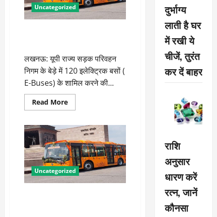
मिलेगा
दुर्भाग्य
Uncategorized
पूरा
मानदेय
लाती है घर
यूपी रोडवेज के बेड़े में शामिल होंगी
में रखी ये
120 ई-बसें
चीजें, तुरंत
लखनऊ: यूपी राज्य सड़क परिवहन
कर दें बाहर
निगम के बेड़े में 120 इलेक्ट्रिक बसों (
E-Buses) के शामिल करने की...
Read
Read More
more
about
यूपी
रोडवेज
के
बेड़े
राशि
में
शामिल
अनुसार
होंगी
120
Uncategorized
धारण करें
ई-
बसें
रत्न, जानें
यूपी के 19 शहरों में चलेंगी
कौनसा
इलेक्ट्रॉनिक बसें