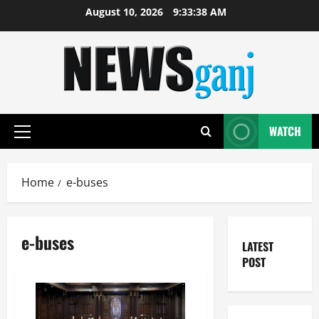
Skip
August 10, 2026
9:33:39 AM
to
content
WATCH
Primary
Menu
Home
e-buses
e-buses
LATEST
POST