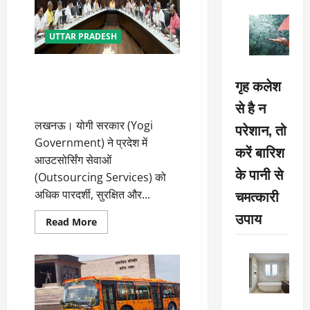
UTTAR PRADESH
अब आउटसोर्सिंग होगी अधिक
गृह कलेश
पारदर्शी, कर्मचारियों को मिलेगा पूरा
मानदेय
से है न
लखनऊ। योगी सरकार (Yogi
परेशान, तो
Government) ने प्रदेश में
करें बारिश
आउटसोर्सिंग सेवाओं
के पानी से
(Outsourcing Services) को
चमत्कारी
अधिक पारदर्शी, सुरक्षित और...
उपाय
Read
Read More
more
about
अब
आउटसोर्सिंग
होगी
अधिक
पारदर्शी,
कर्मचारियों
को