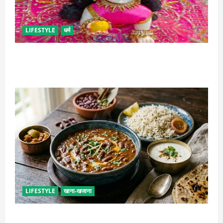
LIFESTYLE
धर्म
सावन में लड्डू गोपाल की ऐसे करें सेवा, छोटी भूल पड़ सकती है
भारी
LIFESTYLE
खाना-खजाना
ढाबा जैसा राजमा घर पर बनाएं, जानिए परफेक्ट मसाला रेसिपी