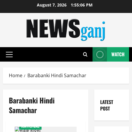
Skip
August 7, 2026
1:55:07 PM
to
content
WATCH
Primary
Menu
Home
Barabanki Hindi Samachar
Barabanki Hindi
LATEST
Samachar
POST
NATIONAL