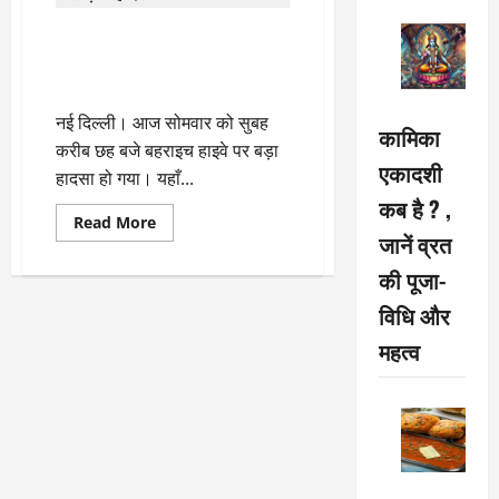
इनोवा कार को बचाने के चक्कर में
खाई में पलटी डबल डेकर बस, मची
हड़कंप
नई दिल्ली। आज सोमवार को सुबह
कामिका
करीब छह बजे बहराइच हाइवे पर बड़ा
एकादशी
हादसा हो गया। यहाँ...
कब है ? ,
Read
Read More
more
जानें व्रत
about
इनोवा
की पूजा-
कार
को
विधि और
बचाने
के
महत्व
चक्कर
में
खाई
में
पलटी
डबल
डेकर
बस,
मची
हड़कंप