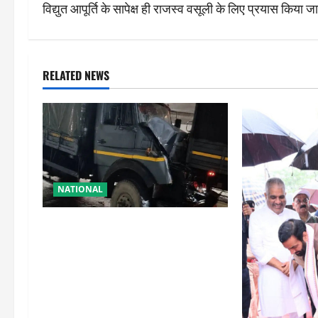
s
विद्युत आपूर्ति के सापेक्ष ही राजस्व वसूली के लिए प्रयास किया जा
t
n
RELATED NEWS
a
v
i
g
NATIONAL
a
रामबन में बड़ा सड़क हादसा: SSB के
t
काफिले के 3 वाहन टकराए, तीन जवान
घायल
i
o