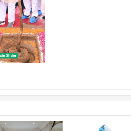
ain Slider
 विधानसभा क्षेत्रों में
व: CM नायब सैनी