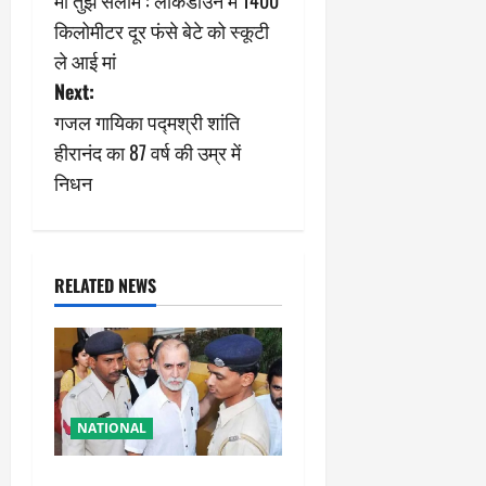
मां तुझे सलाम : लॉकडाउन में 1400
o
किलोमीटर दूर फंसे बेटे को स्कूटी
s
ले आई मां
Next:
t
गजल गायिका पद्मश्री शांति
n
हीरानंद का 87 वर्ष की उम्र में
निधन
a
v
i
RELATED NEWS
g
a
t
NATIONAL
i
तहलका के पूर्व तरुण तेजपाल को