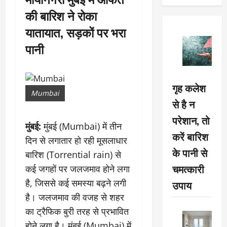
की बारिश ने रोका
यातायात, सड़कों पर भरा
पानी
गृह कलेश
Mumbai
से है न
परेशान, तो
मुंबई:
मुंबई (Mumbai) में तीन
करें बारिश
दिन से लगातार हो रही मूसलाधार
के पानी से
बारिश (Torrential rain) से
चमत्कारी
कई जगहों पर जलजमाव होने लगा
है, जिससे कई समस्या बढ़ने लगी
उपाय
है। जलजमाव की वजह से शहर
का ट्रैफिक बुरी तरह से प्रभावित
होने लगा है। मुंबई (Mumbai) में