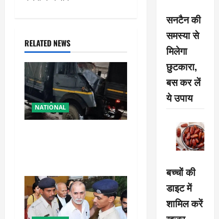
a
सनटैन की
समस्या से
v
RELATED NEWS
मिलेगा
i
छुटकारा,
g
बस कर लें
ये उपाय
a
NATIONAL
t
रामबन में बड़ा सड़क हादसा: SSB
i
के काफिले के 3 वाहन टकराए,
तीन जवान घायल
o
बच्चों की
n
डाइट में
शामिल करें
खजूर,