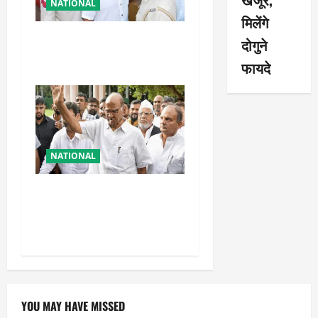
NATIONAL
मिलेंगे
तहलका के पूर्व तरुण तेजपाल को
दोगुने
बड़ा झटका, रेप केस में दोषी करार
फायदे
NATIONAL
शरद पवार की पार्टी में बड़ा
फैसला, एक साथ सारे प्रवक्ताओं
को किया आऊट
YOU MAY HAVE MISSED