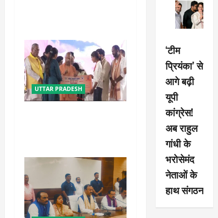
i
मौत का जाल, जहरीली गैस से दो
मजदूरों की दर्दनाक मौत
o
n
‘टीम
प्रियंका’ से
आगे बढ़ी
UTTAR PRADESH
यूपी
कांग्रेस!
बेटी व व्यापारी की सुरक्षा में सेंध
लगाने वाले जेल या जहन्नुम में होंगे
अब राहुल
: योगी आदित्यनाथ
गांधी के
भरोसेमंद
नेताओं के
हाथ संगठन