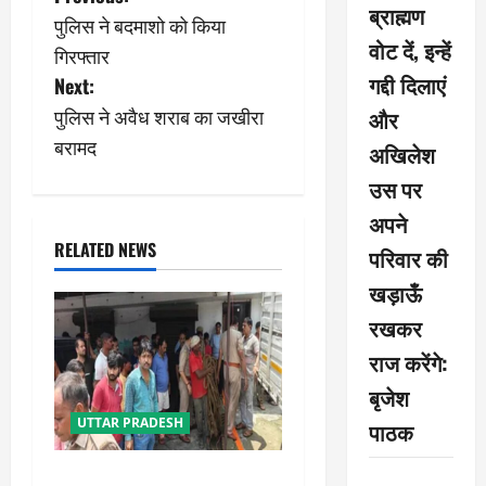
P
ब्राह्मण
पुलिस ने बदमाशो को किया
o
वोट दें, इन्हें
गिरफ्तार
s
गद्दी दिलाएं
Next:
पुलिस ने अवैध शराब का जखीरा
और
t
बरामद
अखिलेश
n
उस पर
a
अपने
RELATED NEWS
परिवार की
v
खड़ाऊँ
i
रखकर
g
राज करेंगे:
बृजेश
a
UTTAR PRADESH
पाठक
t
प्रयागराज में सेप्टिक टैंक बना