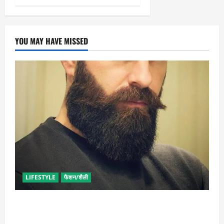
YOU MAY HAVE MISSED
LIFESTYLE
फैशन/शैली
घनी दाढ़ी की चाहत को करना चाहते हैं पूरी, आजमाए ये आसान
टिप्स