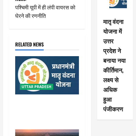
s
पश्चिमी यूपी में ही लंपी वायरस को
t
घेरने की रणनीति
मातृ वंदना
n
योजना में
a
उत्तर
RELATED NEWS
v
प्रदेश ने
बनाया नया
i
कीर्तिमान,
g
लक्ष्य से
a
UTTAR PRADESH
अधिक
हुआ
t
मातृ वंदना योजना में उत्तर प्रदेश
पंजीकरण
ने बनाया नया कीर्तिमान, लक्ष्य से
i
अधिक हुआ पंजीकरण
o