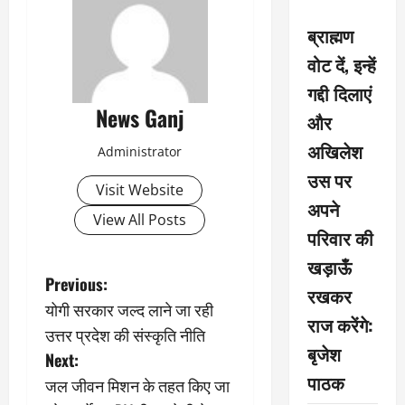
ब्राह्मण
वोट दें, इन्हें
गद्दी दिलाएं
News Ganj
और
अखिलेश
Administrator
उस पर
Visit Website
अपने
View All Posts
परिवार की
खड़ाऊँ
P
Previous:
रखकर
योगी सरकार जल्द लाने जा रही
o
राज करेंगे:
उत्तर प्रदेश की संस्कृति नीति
बृजेश
s
Next:
पाठक
जल जीवन मिशन के तहत किए जा
t