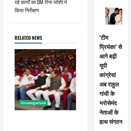
रहे कार्यों का DM रीना जोशी ने
n
किया निरीक्षण
a
v
‘टीम
RELATED NEWS
i
प्रियंका’ से
आगे बढ़ी
g
यूपी
a
कांग्रेस!
t
अब राहुल
गांधी के
i
भरोसेमंद
Uncategorized
o
नेताओं के
पीएम किसान सम्मान निधि की
n
हाथ संगठन
23वीं किस्त से उत्तराखंड के 8