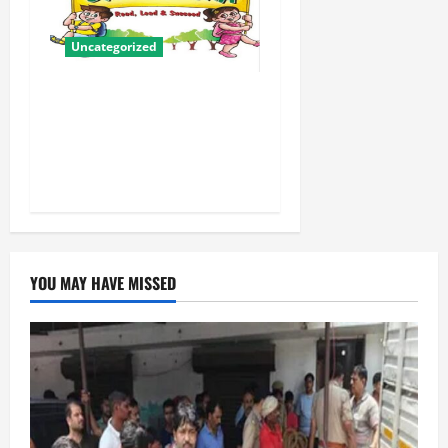
Uncategorized
बालवाटिका को सक्षम, संवेदनशील
और सृजनशील नागरिक गढ़ने की
पहली प्रयोगशाला बना रही योगी
सरकार
YOU MAY HAVE MISSED