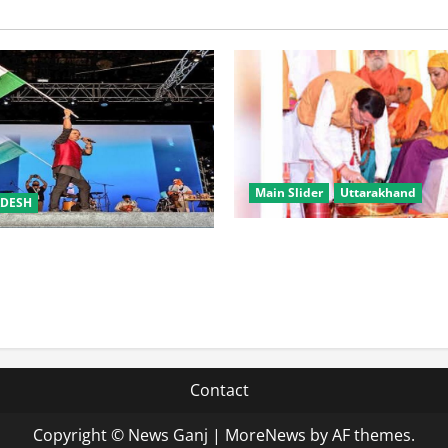
Main Slider
Uttarakhand
ADESH
उत्तराखंड में कांवड़ यात्रा बनी मि
समारोह’ में राष्ट्र नायकों को मिलेगा
करोड़ से अधिक शिवभक्त सकुशल 
रभक्ति के गीतों पर झूमेगा प्रदेश
Contact
Copyright © News Ganj
|
MoreNews
by AF themes.