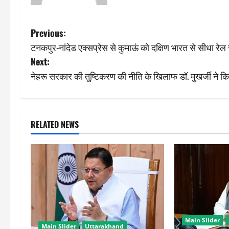
P
Previous:
टनकपुर-नांदेड एक्सप्रेस से कुमाऊं को दक्षिण भारत से सीधा रेल स
o
Next:
s
नेहरू सरकार की तुष्टिकरण की नीति के खिलाफ डॉ. मुखर्जी ने कि
t
n
RELATED NEWS
a
v
i
g
Main Slider
a
Main Slider
Uttarakhand