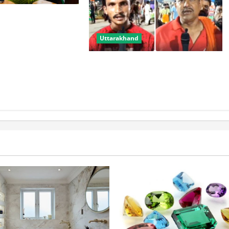
ुवाओं से जानेंगे ‘कैसा हो
Uttarakhand
‘हर-हर महादेव’ से गूंज रही धर्मनगरी
हरिद्वार, कांवड़ियों ने कहा-ऐसी व्यवस्था
पहले नहीं देखी