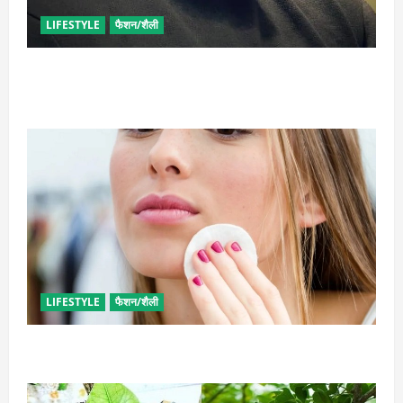
LIFESTYLE
फैशन/शैली
घनी दाढ़ी की चाहत को करना चाहते हैं पूरी, आजमाए ये आसान
टिप्स
LIFESTYLE
फैशन/शैली
इन उपायों से हटाएं मेकअप, स्किन को नहीं होगा नुकसान