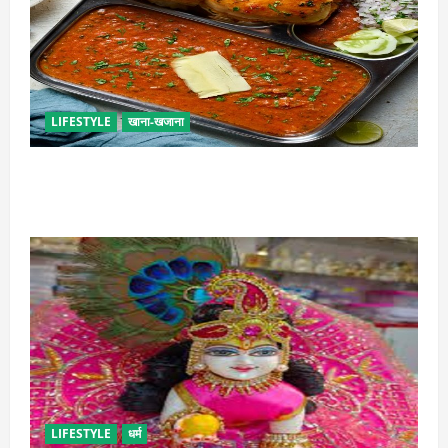
LIFESTYLE
खाना-खजाना
इस तरह से बनाएं बच्चों के लिए पाव-भाजी, भूल जाएंगे स्ट्रीट
फूड का स्वाद
LIFESTYLE
धर्म