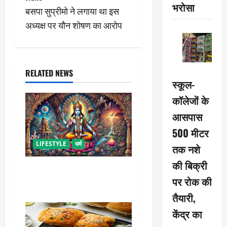
भरोसा
बसपा सुप्रीमो ने लगाया था इस
t
अध्यक्ष पर यौन शोषण का आरोप
n
a
RELATED NEWS
v
स्कूल-
कॉलेजों के
i
आसपास
g
500 मीटर
a
LIFESTYLE
धर्म
तक नशे
की बिक्री
t
कामिका एकादशी कब है ? , जानें
पर रोक की
व्रत की पूजा-विधि और महत्व
i
तैयारी,
o
केंद्र का