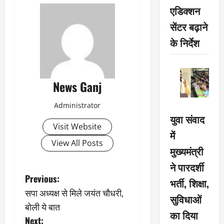
एडिक्शन
सेंटर बढ़ाने
के निर्देश
News Ganj
Administrator
युवा संवाद
Visit Website
में
View All Posts
मुख्यमंत्री
ने पारदर्शी
P
Previous:
भर्ती, शिक्षा,
सपा अध्यक्ष से मिले जयंत चौधरी,
o
सुविधाओं
बोली ये बात
का दिया
s
Next: